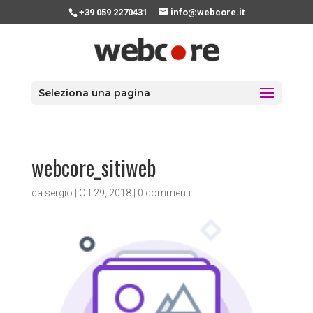
+39 059 2270431
info@webcore.it
Seleziona una pagina
webcore_sitiweb
da
sergio
|
Ott 29, 2018
|
0 commenti