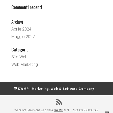
Commenti recenti
Archivi
Aprile 2024
Maggio 2022
Categorie
Sito Web
Web Marketing
DWMP | Marketing, Web & Software Company
WebCore | divisione web della
DWMP
S.r.l. - P.IVA 03306000369