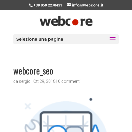
+39 059 2270431
info@webcore.it
Seleziona una pagina
webcore_seo
da
sergio
|
Ott 29, 2018
|
0 commenti