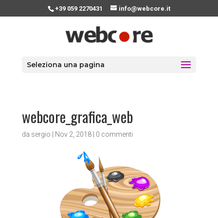
+39 059 2270431
info@webcore.it
Seleziona una pagina
webcore_grafica_web
da
sergio
|
Nov 2, 2018
|
0 commenti