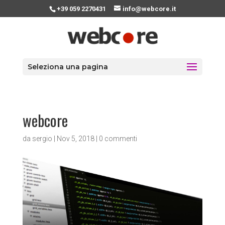
+39 059 2270431
info@webcore.it
Seleziona una pagina
webcore
da
sergio
|
Nov 5, 2018
|
0 commenti