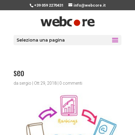
+39 059 2270431
info@webcore.it
Seleziona una pagina
seo
da
sergio
|
Ott 29, 2018
|
0 commenti