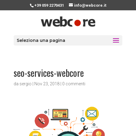
+39 059 2270431
info@webcore.it
Seleziona una pagina
seo-services-webcore
da
sergio
|
Nov 23, 2018
|
0 commenti