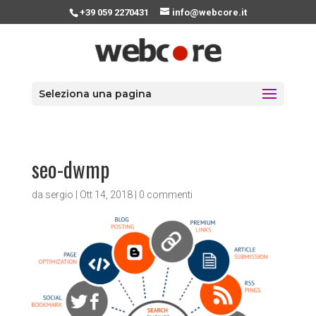
+39 059 2270431
info@webcore.it
Seleziona una pagina
seo-dwmp
da
sergio
|
Ott 14, 2018
|
0 commenti