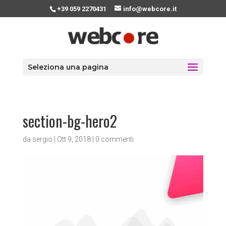
+39 059 2270431
info@webcore.it
Seleziona una pagina
section-bg-hero2
da
sergio
|
Ott 9, 2018
|
0 commenti