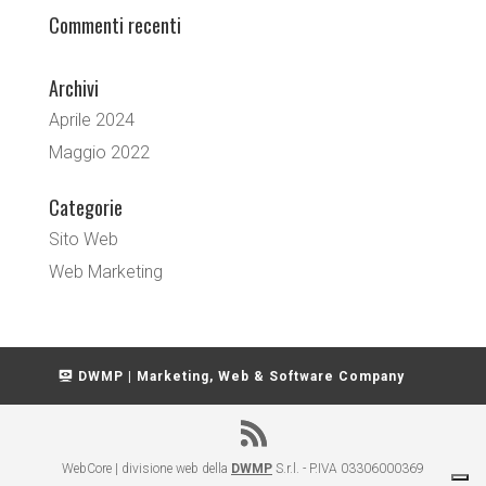
Commenti recenti
Archivi
Aprile 2024
Maggio 2022
Categorie
Sito Web
Web Marketing
DWMP | Marketing, Web & Software Company
WebCore | divisione web della
DWMP
S.r.l. - P.IVA 03306000369