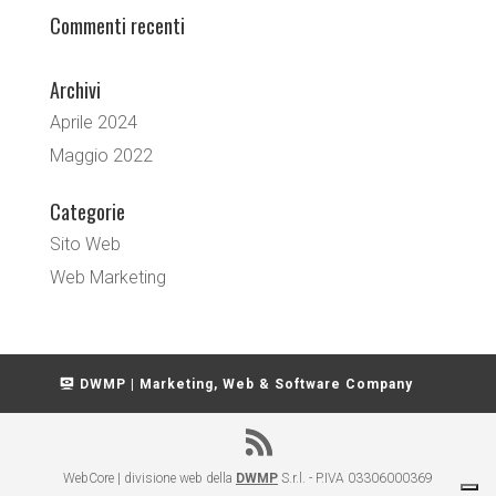
Commenti recenti
Archivi
Aprile 2024
Maggio 2022
Categorie
Sito Web
Web Marketing
DWMP | Marketing, Web & Software Company
WebCore | divisione web della
DWMP
S.r.l. - P.IVA 03306000369