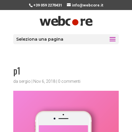
+39 059 2270431
info@webcore.it
Seleziona una pagina
p1
da
sergio
|
Nov 6, 2018
|
0 commenti