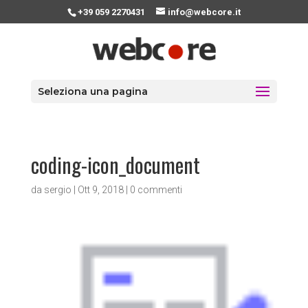
+39 059 2270431
info@webcore.it
Seleziona una pagina
coding-icon_document
da
sergio
|
Ott 9, 2018
|
0 commenti