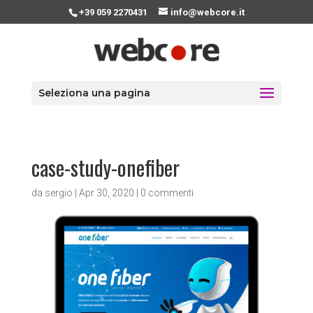
+39 059 2270431
info@webcore.it
Seleziona una pagina
case-study-onefiber
da
sergio
|
Apr 30, 2020
|
0 commenti