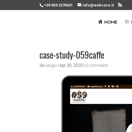
+39 059 2270431
info@webcore.it
HOME
case-study-059caffe
da
sergio
|
Apr 30, 2020
|
0 commenti