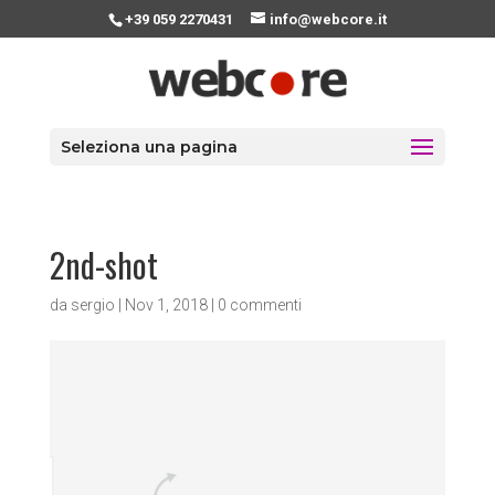
+39 059 2270431
info@webcore.it
Seleziona una pagina
2nd-shot
da
sergio
|
Nov 1, 2018
|
0 commenti