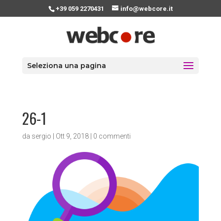
+39 059 2270431
info@webcore.it
Seleziona una pagina
26-1
da
sergio
|
Ott 9, 2018
|
0 commenti