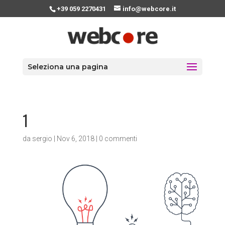
+39 059 2270431
info@webcore.it
Seleziona una pagina
1
da
sergio
|
Nov 6, 2018
|
0 commenti