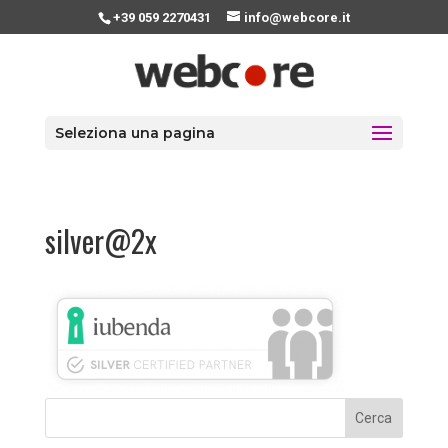
+39 059 2270431
info@webcore.it
Seleziona una pagina
silver@2x