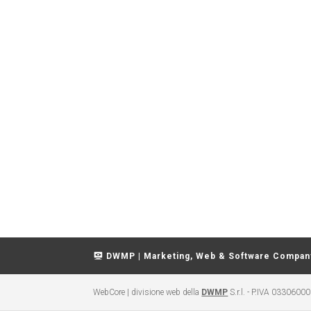
DWMP | Marketing, Web & Software Compan
WebCore | divisione web della
DWMP
S.r.l. - P.IVA 0330600